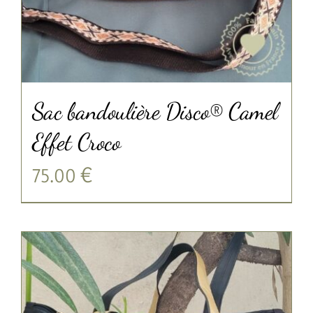
Sac bandoulière Disco® Camel
Effet Croco
75.00
€