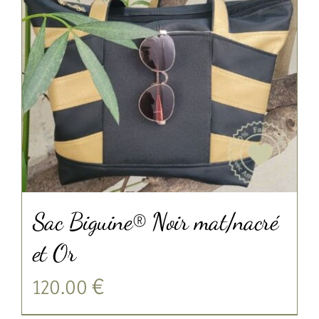
Sac Biguine® Noir mat/nacré
et Or
120.00
€