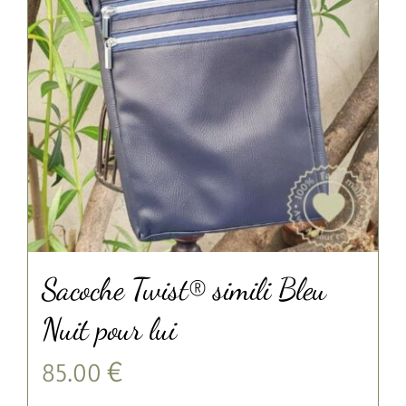
Sacoche Twist® simili Bleu
Nuit pour lui
85.00
€