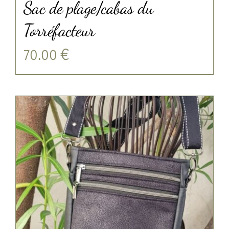
Sac de plage/cabas du
Torréfacteur
70.00
€