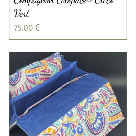
Vert
75.00
€