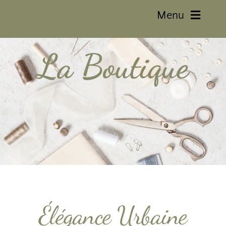
Menu
Accueil
La Boutique
Mon Histoire
Mon Compte
Contact
Élégance Urbaine