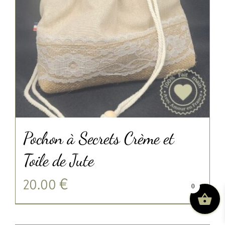
Pochon à Secrets Crème et
Toile de Jute
20.00
€
0