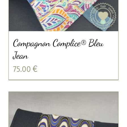
Compagnon Complice® Bleu
Jean
75.00
€