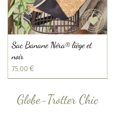
Sac Banane Néra® liège et
noir
75.00
€
Globe-Trotter Chic