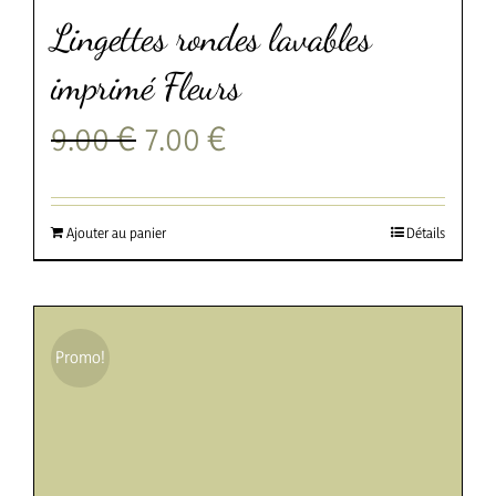
Lingettes rondes lavables
imprimé Fleurs
Le
Le
9.00
€
7.00
€
prix
prix
initial
actuel
était :
est :
9.00 €.
7.00 €.
Ajouter au panier
Détails
Promo!