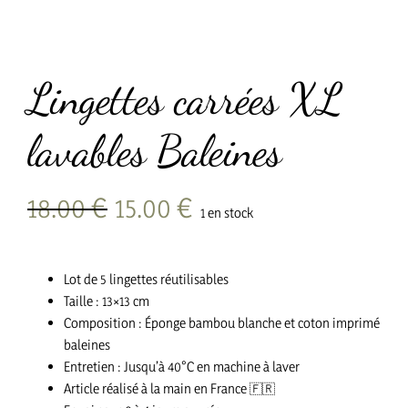
Lingettes carrées XL
lavables Baleines
Le
Le
18.00
€
15.00
€
1 en stock
prix
prix
initial
actuel
était :
est :
Lot de 5 lingettes réutilisables
18.00 €.
15.00 €.
Taille : 13×13 cm
Composition : Éponge bambou blanche et coton imprimé
baleines
Entretien : Jusqu’à 40°C en machine à laver
Article réalisé à la main en France
🇫🇷