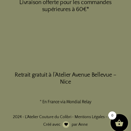
Livraison offerte pour les commandes
supérieures à 60€*
Retrait gratuit à l’Atelier Avenue Bellevue –
Nice
* En France via Mondial Relay
0
2024 • L'Atelier Couture du Colibri •
Mentions Légales
•
CGV
•
Créé avec
par
Anne