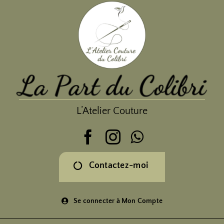
Passer
au
contenu
L’Atelier Couture
Contactez-moi
Se connecter à Mon Compte