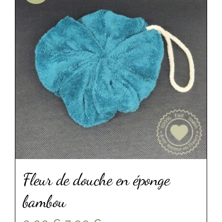
Fleur de douche en éponge
bambou
Le
Le