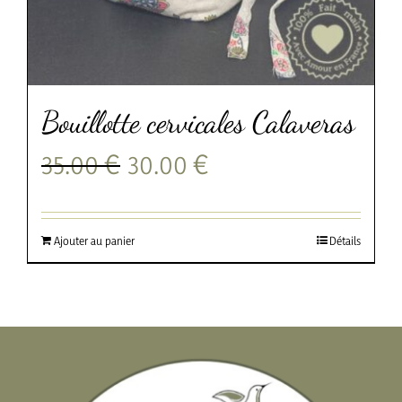
Bouillotte cervicales Calaveras
Le
Le
35.00
€
30.00
€
prix
prix
initial
actuel
était :
est :
35.00 €.
30.00 €.
Ajouter au panier
Détails