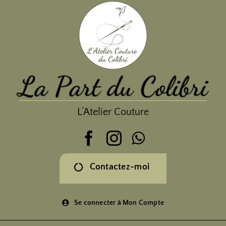
Passer
au
contenu
L’Atelier Couture
Contactez-moi
Se connecter à Mon Compte