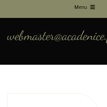
Menu
Accueil
webmaster@acadenice.
La Boutique
Mon Histoire
Mon Compte
Contact